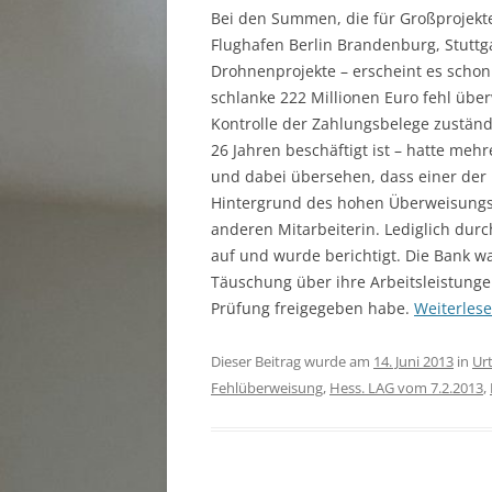
Bei den Summen, die für Großprojekt
Flughafen Berlin Brandenburg, Stuttg
Drohnenprojekte – erscheint es schon 
schlanke 222 Millionen Euro fehl über
Kontrolle der Zahlungsbelege zuständi
26 Jahren beschäftigt ist – hatte me
und dabei übersehen, dass einer der 
Hintergrund des hohen Überweisungsb
anderen Mitarbeiterin. Lediglich durc
auf und wurde berichtigt. Die Bank wa
Täuschung über ihre Arbeitsleistungen
Prüfung freigegeben habe.
Weiterles
Dieser Beitrag wurde am
14. Juni 2013
in
Urt
Fehlüberweisung
,
Hess. LAG vom 7.2.2013
,