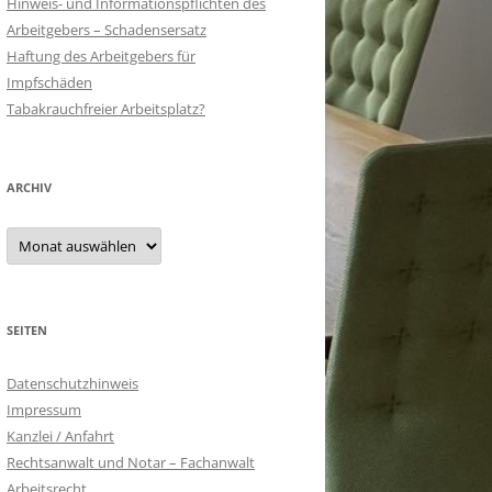
Hinweis- und Informationspflichten des
Arbeitgebers – Schadensersatz
Haftung des Arbeitgebers für
Impfschäden
Tabakrauchfreier Arbeitsplatz?
ARCHIV
Archiv
SEITEN
Datenschutzhinweis
Impressum
Kanzlei / Anfahrt
Rechtsanwalt und Notar – Fachanwalt
Arbeitsrecht