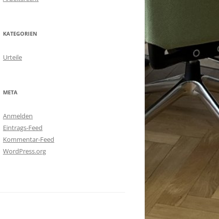
KATEGORIEN
Urteile
META
Anmelden
Eintrags-Feed
Kommentar-Feed
WordPress.org