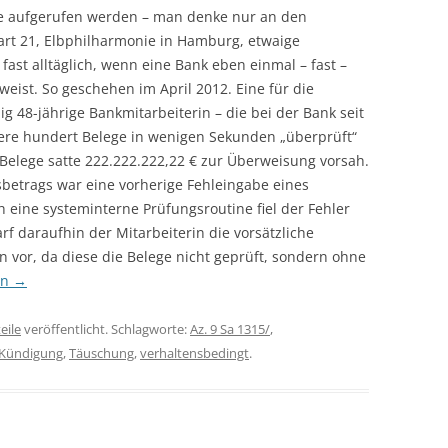
e aufgerufen werden – man denke nur an den
art 21, Elbphilharmonie in Hamburg, etwaige
fast alltäglich, wenn eine Bank eben einmal – fast –
weist. So geschehen im April 2012. Eine für die
g 48-jährige Bankmitarbeiterin – die bei der Bank seit
hrere hundert Belege in wenigen Sekunden „überprüft“
Belege satte 222.222.222,22 € zur Überweisung vorsah.
etrags war eine vorherige Fehleingabe eines
h eine systeminterne Prüfungsroutine fiel der Fehler
rf daraufhin der Mitarbeiterin die vorsätzliche
 vor, da diese die Belege nicht geprüft, sondern ohne
en
→
eile
veröffentlicht. Schlagworte:
Az. 9 Sa 1315/
,
Kündigung
,
Täuschung
,
verhaltensbedingt
.